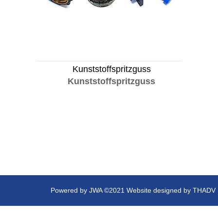
Kunststoffspritzguss
Kunststoffspritzguss
Powered by
JWA
©2021 Website designed by
THADV