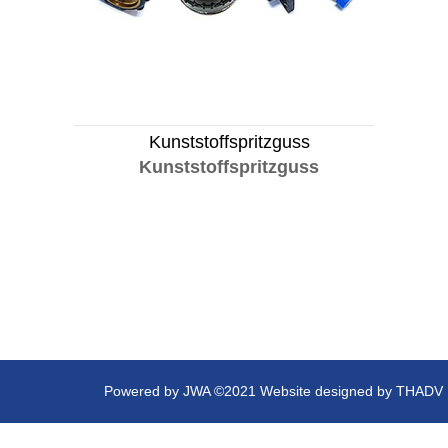
Kunststoffspritzguss
Kunststoffspritzguss
Powered by
JWA
©2021 Website designed by
THADV